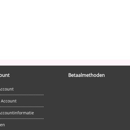
count
Betaalmethoden
Account
g Account
Accountinformatie
gen